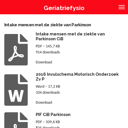
Ga
Geriatriefysio
direct
naar
de
Intake mensen met de ziekte van Parkinson
hoofdinhoud
Intake mensen met de ziekte van
Parkinson CiB
PDF – 145,7 KB
914 downloads
Download
2016 Invulschema Motorisch Onderzoek
Zv P
Word – 17,2 KB
334 downloads
Download
PIF CiB Parkinson
PDF – 509,6 KB