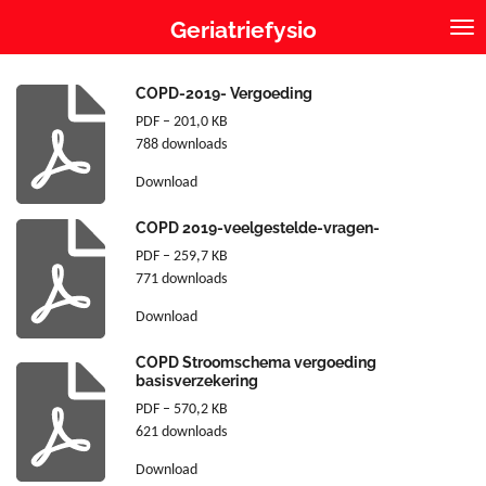
Ga
Geriatriefysio
direct
naar
de
COPD-2019- Vergoeding
hoofdinhoud
PDF – 201,0 KB
788 downloads
Download
COPD 2019-veelgestelde-vragen-
PDF – 259,7 KB
771 downloads
Download
COPD Stroomschema vergoeding
basisverzekering
PDF – 570,2 KB
621 downloads
Download