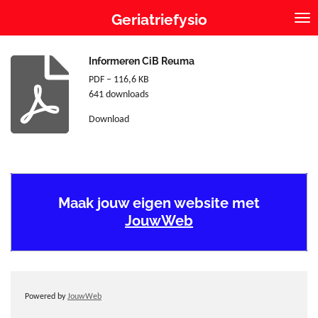
Ga
Geriatriefysio
direct
naar
de
Informeren CiB Reuma
hoofdinhoud
PDF – 116,6 KB
641 downloads
Download
Maak jouw eigen website met
JouwWeb
Powered by
JouwWeb