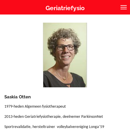
Ga
Geriatriefysio
direct
naar
de
hoofdinhoud
Saskia Otten
1979-heden Algemeen fysiotherapeut
2013-heden Geriatriefysiotherapie, deelnemer ParkinsonNet
Sportrevalidatie, hersteltrainer volleybalvereniging Longa’59